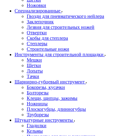
Ножовки
Специализированные
Гвозди для пневматического нейлера
Заклепочник
Лезвия для строительных ножей
Отвертки
Скобы для степлера
Степлеры
Строительные ножи
Инструменты для строительной площадки
Мешки
Щетки
Лопаты
Тачки
Шарнирно-губцевый инструмент
Бокорезы, кусачки
Болторезы
Клещи, щипцы, зажимы
Ножницы
Плоскогубцы, длинногубцы
Труборезы
Штукатурные инструменты
Гладилки
Кельмы