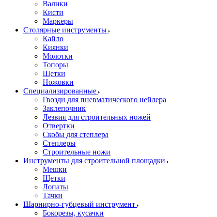
Валики
Кисти
Маркеры
Столярные инструменты
Кайло
Киянки
Молотки
Топоры
Щетки
Ножовки
Специализированные
Гвозди для пневматического нейлера
Заклепочник
Лезвия для строительных ножей
Отвертки
Скобы для степлера
Степлеры
Строительные ножи
Инструменты для строительной площадки
Мешки
Щетки
Лопаты
Тачки
Шарнирно-губцевый инструмент
Бокорезы, кусачки