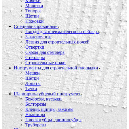
Киянки
Молотки
Топоры
Щетки
Ножовки
Специализированные
Гвозди для пневматического нейлера
Заклепочник
Лезвия для строительных ножей
Отвертки
Скобы для степлера
Степлеры
Строительные ножи
Инструменты для строительной площадки
Мешки
Щетки
Лопаты
Тачки
Шарнирно-губцевый инструмент
Бокорезы, кусачки
Болторезы
Клещи, щипцы, зажимы
Ножницы
Плоскогубцы, длинногубцы
Труборезы