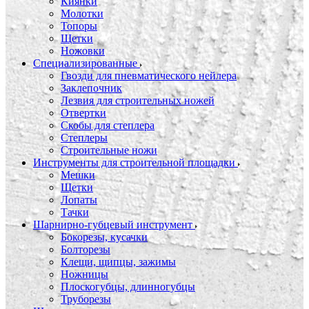
Киянки
Молотки
Топоры
Щетки
Ножовки
Специализированные
Гвозди для пневматического нейлера
Заклепочник
Лезвия для строительных ножей
Отвертки
Скобы для степлера
Степлеры
Строительные ножи
Инструменты для строительной площадки
Мешки
Щетки
Лопаты
Тачки
Шарнирно-губцевый инструмент
Бокорезы, кусачки
Болторезы
Клещи, щипцы, зажимы
Ножницы
Плоскогубцы, длинногубцы
Труборезы