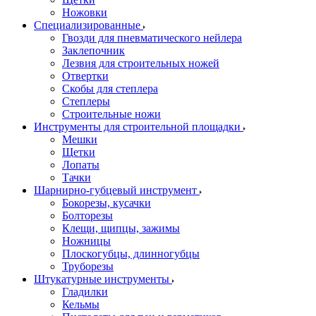
Ножовки
Специализированные
Гвозди для пневматического нейлера
Заклепочник
Лезвия для строительных ножей
Отвертки
Скобы для степлера
Степлеры
Строительные ножи
Инструменты для строительной площадки
Мешки
Щетки
Лопаты
Тачки
Шарнирно-губцевый инструмент
Бокорезы, кусачки
Болторезы
Клещи, щипцы, зажимы
Ножницы
Плоскогубцы, длинногубцы
Труборезы
Штукатурные инструменты
Гладилки
Кельмы