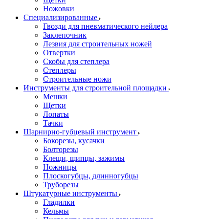
Ножовки
Специализированные
Гвозди для пневматического нейлера
Заклепочник
Лезвия для строительных ножей
Отвертки
Скобы для степлера
Степлеры
Строительные ножи
Инструменты для строительной площадки
Мешки
Щетки
Лопаты
Тачки
Шарнирно-губцевый инструмент
Бокорезы, кусачки
Болторезы
Клещи, щипцы, зажимы
Ножницы
Плоскогубцы, длинногубцы
Труборезы
Штукатурные инструменты
Гладилки
Кельмы