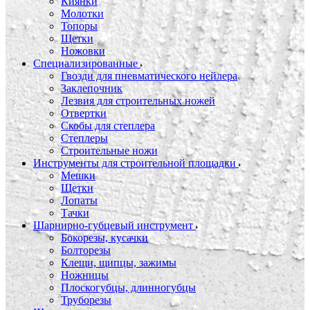
Киянки
Молотки
Топоры
Щетки
Ножовки
Специализированные
Гвозди для пневматического нейлера
Заклепочник
Лезвия для строительных ножей
Отвертки
Скобы для степлера
Степлеры
Строительные ножи
Инструменты для строительной площадки
Мешки
Щетки
Лопаты
Тачки
Шарнирно-губцевый инструмент
Бокорезы, кусачки
Болторезы
Клещи, щипцы, зажимы
Ножницы
Плоскогубцы, длинногубцы
Труборезы