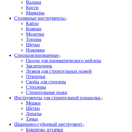
Валики
Кисти
Маркеры
Столярные инструменты
Кайло
Киянки
Молотки
Топоры
Щетки
Ножовки
Специализированные
Гвозди для пневматического нейлера
Заклепочник
Лезвия для строительных ножей
Отвертки
Скобы для степлера
Степлеры
Строительные ножи
Инструменты для строительной площадки
Мешки
Щетки
Лопаты
Тачки
Шарнирно-губцевый инструмент
Бокорезы, кусачки