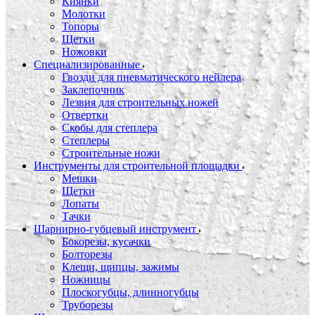
Киянки
Молотки
Топоры
Щетки
Ножовки
Специализированные
Гвозди для пневматического нейлера
Заклепочник
Лезвия для строительных ножей
Отвертки
Скобы для степлера
Степлеры
Строительные ножи
Инструменты для строительной площадки
Мешки
Щетки
Лопаты
Тачки
Шарнирно-губцевый инструмент
Бокорезы, кусачки
Болторезы
Клещи, щипцы, зажимы
Ножницы
Плоскогубцы, длинногубцы
Труборезы