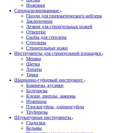
Ножовки
Специализированные
Гвозди для пневматического нейлера
Заклепочник
Лезвия для строительных ножей
Отвертки
Скобы для степлера
Степлеры
Строительные ножи
Инструменты для строительной площадки
Мешки
Щетки
Лопаты
Тачки
Шарнирно-губцевый инструмент
Бокорезы, кусачки
Болторезы
Клещи, щипцы, зажимы
Ножницы
Плоскогубцы, длинногубцы
Труборезы
Штукатурные инструменты
Гладилки
Кельмы