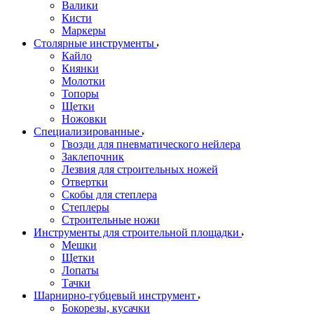
Валики
Кисти
Маркеры
Столярные инструменты
Кайло
Киянки
Молотки
Топоры
Щетки
Ножовки
Специализированные
Гвозди для пневматического нейлера
Заклепочник
Лезвия для строительных ножей
Отвертки
Скобы для степлера
Степлеры
Строительные ножи
Инструменты для строительной площадки
Мешки
Щетки
Лопаты
Тачки
Шарнирно-губцевый инструмент
Бокорезы, кусачки