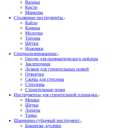
Валики
Кисти
Маркеры
Столярные инструменты
Кайло
Киянки
Молотки
Топоры
Щетки
Ножовки
Специализированные
Гвозди для пневматического нейлера
Заклепочник
Лезвия для строительных ножей
Отвертки
Скобы для степлера
Степлеры
Строительные ножи
Инструменты для строительной площадки
Мешки
Щетки
Лопаты
Тачки
Шарнирно-губцевый инструмент
Бокорезы, кусачки