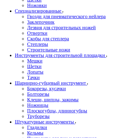
Ножовки
Специализированные
Гвозди для пневматического нейлера
Заклепочник
Лезвия для строительных ножей
Отвертки
Скобы для степлера
Степлеры
Строительные ножи
Инструменты для строительной площадки
Мешки
Щетки
Лопаты
Тачки
Шарнирно-губцевый инструмент
Бокорезы, кусачки
Болторезы
Клещи, щипцы, зажимы
Ножницы
Плоскогубцы, длинногубцы
Труборезы
Штукатурные инструменты
Гладилки
Кельмы