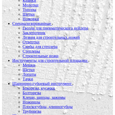
Киянки
Молотки
Топоры
Щетки
Ножовки
Специализированные
Гвозди для пневматического нейлера
Заклепочник
Лезвия для строительных ножей
Отвертки
Скобы для степлера
Степлеры
Строительные ножи
Инструменты для строительной площадки
Мешки
Щетки
Лопаты
Тачки
Шарнирно-губцевый инструмент
Бокорезы, кусачки
Болторезы
Клещи, щипцы, зажимы
Ножницы
Плоскогубцы, длинногубцы
Труборезы