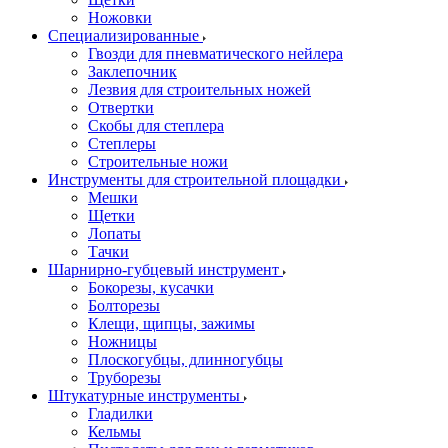
Ножовки
Специализированные
Гвозди для пневматического нейлера
Заклепочник
Лезвия для строительных ножей
Отвертки
Скобы для степлера
Степлеры
Строительные ножи
Инструменты для строительной площадки
Мешки
Щетки
Лопаты
Тачки
Шарнирно-губцевый инструмент
Бокорезы, кусачки
Болторезы
Клещи, щипцы, зажимы
Ножницы
Плоскогубцы, длинногубцы
Труборезы
Штукатурные инструменты
Гладилки
Кельмы