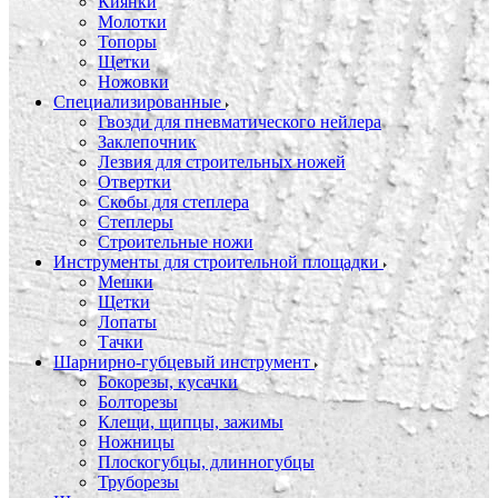
Киянки
Молотки
Топоры
Щетки
Ножовки
Специализированные
Гвозди для пневматического нейлера
Заклепочник
Лезвия для строительных ножей
Отвертки
Скобы для степлера
Степлеры
Строительные ножи
Инструменты для строительной площадки
Мешки
Щетки
Лопаты
Тачки
Шарнирно-губцевый инструмент
Бокорезы, кусачки
Болторезы
Клещи, щипцы, зажимы
Ножницы
Плоскогубцы, длинногубцы
Труборезы