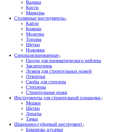
Валики
Кисти
Маркеры
Столярные инструменты
Кайло
Киянки
Молотки
Топоры
Щетки
Ножовки
Специализированные
Гвозди для пневматического нейлера
Заклепочник
Лезвия для строительных ножей
Отвертки
Скобы для степлера
Степлеры
Строительные ножи
Инструменты для строительной площадки
Мешки
Щетки
Лопаты
Тачки
Шарнирно-губцевый инструмент
Бокорезы, кусачки