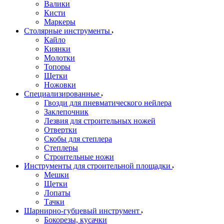
Валики
Кисти
Маркеры
Столярные инструменты
Кайло
Киянки
Молотки
Топоры
Щетки
Ножовки
Специализированные
Гвозди для пневматического нейлера
Заклепочник
Лезвия для строительных ножей
Отвертки
Скобы для степлера
Степлеры
Строительные ножи
Инструменты для строительной площадки
Мешки
Щетки
Лопаты
Тачки
Шарнирно-губцевый инструмент
Бокорезы, кусачки