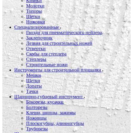
Киянки
Молотки
Топоры
Щетки
Ножовки
Специализированные
Гвозди для пневматического нейлера
Заклепочник
Лезвия для строительных ножей
Отвертки
Скобы для степлера
Степлеры
Строительные ножи
Инструменты для строительной площадки
Мешки
Щетки
Лопаты
Тачки
Шарнирно-губцевый инструмент
Бокорезы, кусачки
Болторезы
Клещи, щипцы, зажимы
Ножницы
Плоскогубцы, длинногубцы
Труборезы