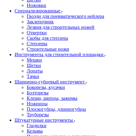
Ножовки
Специализированные
Гвозди для пневматического нейлера
Заклепочник
Лезвия для строительных ножей
Отвертки
Скобы для степлера
Степлеры
Строительные ножи
Инструменты для строительной площадки
Мешки
Щетки
Лопаты
Тачки
Шарнирно-губцевый инструмент
Бокорезы, кусачки
Болторезы
Клещи, щипцы, зажимы
Ножницы
Плоскогубцы, длинногубцы
Труборезы
Штукатурные инструменты
Гладилки
Кельмы