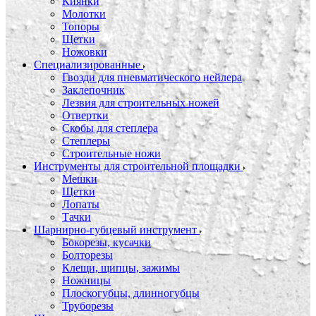
Киянки
Молотки
Топоры
Щетки
Ножовки
Специализированные
Гвозди для пневматического нейлера
Заклепочник
Лезвия для строительных ножей
Отвертки
Скобы для степлера
Степлеры
Строительные ножи
Инструменты для строительной площадки
Мешки
Щетки
Лопаты
Тачки
Шарнирно-губцевый инструмент
Бокорезы, кусачки
Болторезы
Клещи, щипцы, зажимы
Ножницы
Плоскогубцы, длинногубцы
Труборезы