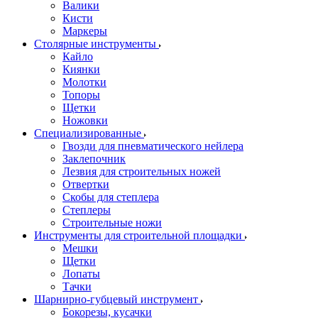
Валики
Кисти
Маркеры
Столярные инструменты
Кайло
Киянки
Молотки
Топоры
Щетки
Ножовки
Специализированные
Гвозди для пневматического нейлера
Заклепочник
Лезвия для строительных ножей
Отвертки
Скобы для степлера
Степлеры
Строительные ножи
Инструменты для строительной площадки
Мешки
Щетки
Лопаты
Тачки
Шарнирно-губцевый инструмент
Бокорезы, кусачки