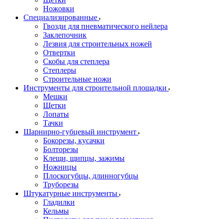
Ножовки
Специализированные
Гвозди для пневматического нейлера
Заклепочник
Лезвия для строительных ножей
Отвертки
Скобы для степлера
Степлеры
Строительные ножи
Инструменты для строительной площадки
Мешки
Щетки
Лопаты
Тачки
Шарнирно-губцевый инструмент
Бокорезы, кусачки
Болторезы
Клещи, щипцы, зажимы
Ножницы
Плоскогубцы, длинногубцы
Труборезы
Штукатурные инструменты
Гладилки
Кельмы