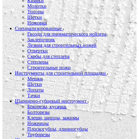
Киянки
Молотки
Топоры
Щетки
Ножовки
Специализированные
Гвозди для пневматического нейлера
Заклепочник
Лезвия для строительных ножей
Отвертки
Скобы для степлера
Степлеры
Строительные ножи
Инструменты для строительной площадки
Мешки
Щетки
Лопаты
Тачки
Шарнирно-губцевый инструмент
Бокорезы, кусачки
Болторезы
Клещи, щипцы, зажимы
Ножницы
Плоскогубцы, длинногубцы
Труборезы