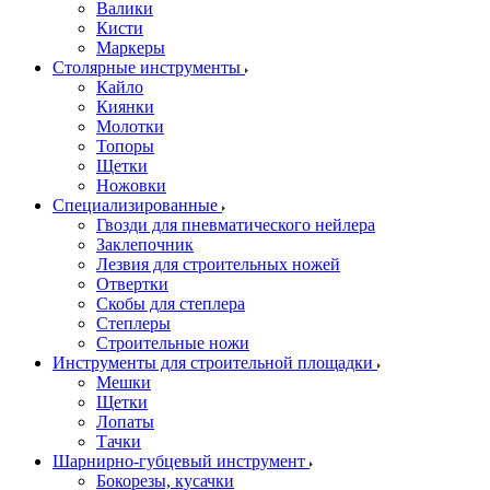
Валики
Кисти
Маркеры
Столярные инструменты
Кайло
Киянки
Молотки
Топоры
Щетки
Ножовки
Специализированные
Гвозди для пневматического нейлера
Заклепочник
Лезвия для строительных ножей
Отвертки
Скобы для степлера
Степлеры
Строительные ножи
Инструменты для строительной площадки
Мешки
Щетки
Лопаты
Тачки
Шарнирно-губцевый инструмент
Бокорезы, кусачки