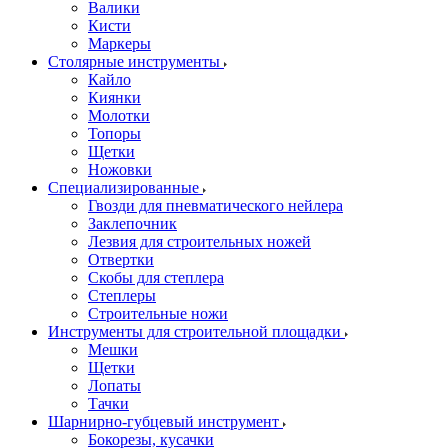
Валики
Кисти
Маркеры
Столярные инструменты
Кайло
Киянки
Молотки
Топоры
Щетки
Ножовки
Специализированные
Гвозди для пневматического нейлера
Заклепочник
Лезвия для строительных ножей
Отвертки
Скобы для степлера
Степлеры
Строительные ножи
Инструменты для строительной площадки
Мешки
Щетки
Лопаты
Тачки
Шарнирно-губцевый инструмент
Бокорезы, кусачки