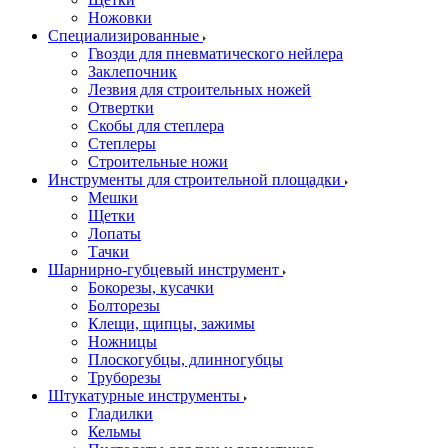
Ножовки
Специализированные
Гвозди для пневматического нейлера
Заклепочник
Лезвия для строительных ножей
Отвертки
Скобы для степлера
Степлеры
Строительные ножи
Инструменты для строительной площадки
Мешки
Щетки
Лопаты
Тачки
Шарнирно-губцевый инструмент
Бокорезы, кусачки
Болторезы
Клещи, щипцы, зажимы
Ножницы
Плоскогубцы, длинногубцы
Труборезы
Штукатурные инструменты
Гладилки
Кельмы