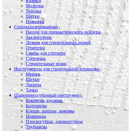
Киянки
Молотки
Топоры
Щетки
Ножовки
Специализированные
Гвозди для пневматического нейлера
Заклепочник
Лезвия для строительных ножей
Отвертки
Скобы для степлера
Степлеры
Строительные ножи
Инструменты для строительной площадки
Мешки
Щетки
Лопаты
Тачки
Шарнирно-губцевый инструмент
Бокорезы, кусачки
Болторезы
Клещи, щипцы, зажимы
Ножницы
Плоскогубцы, длинногубцы
Труборезы