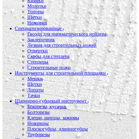
Киянки
Молотки
Топоры
Щетки
Ножовки
Специализированные
Гвозди для пневматического нейлера
Заклепочник
Лезвия для строительных ножей
Отвертки
Скобы для степлера
Степлеры
Строительные ножи
Инструменты для строительной площадки
Мешки
Щетки
Лопаты
Тачки
Шарнирно-губцевый инструмент
Бокорезы, кусачки
Болторезы
Клещи, щипцы, зажимы
Ножницы
Плоскогубцы, длинногубцы
Труборезы