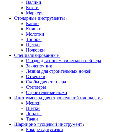
Валики
Кисти
Маркеры
Столярные инструменты
Кайло
Киянки
Молотки
Топоры
Щетки
Ножовки
Специализированные
Гвозди для пневматического нейлера
Заклепочник
Лезвия для строительных ножей
Отвертки
Скобы для степлера
Степлеры
Строительные ножи
Инструменты для строительной площадки
Мешки
Щетки
Лопаты
Тачки
Шарнирно-губцевый инструмент
Бокорезы, кусачки