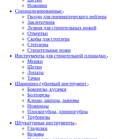
Ножовки
Специализированные
Гвозди для пневматического нейлера
Заклепочник
Лезвия для строительных ножей
Отвертки
Скобы для степлера
Степлеры
Строительные ножи
Инструменты для строительной площадки
Мешки
Щетки
Лопаты
Тачки
Шарнирно-губцевый инструмент
Бокорезы, кусачки
Болторезы
Клещи, щипцы, зажимы
Ножницы
Плоскогубцы, длинногубцы
Труборезы
Штукатурные инструменты
Гладилки
Кельмы