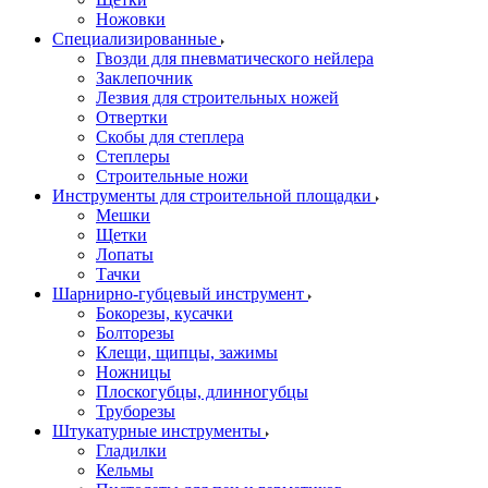
Ножовки
Специализированные
Гвозди для пневматического нейлера
Заклепочник
Лезвия для строительных ножей
Отвертки
Скобы для степлера
Степлеры
Строительные ножи
Инструменты для строительной площадки
Мешки
Щетки
Лопаты
Тачки
Шарнирно-губцевый инструмент
Бокорезы, кусачки
Болторезы
Клещи, щипцы, зажимы
Ножницы
Плоскогубцы, длинногубцы
Труборезы
Штукатурные инструменты
Гладилки
Кельмы