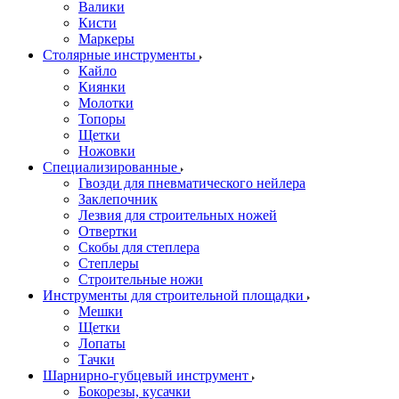
Валики
Кисти
Маркеры
Столярные инструменты
Кайло
Киянки
Молотки
Топоры
Щетки
Ножовки
Специализированные
Гвозди для пневматического нейлера
Заклепочник
Лезвия для строительных ножей
Отвертки
Скобы для степлера
Степлеры
Строительные ножи
Инструменты для строительной площадки
Мешки
Щетки
Лопаты
Тачки
Шарнирно-губцевый инструмент
Бокорезы, кусачки