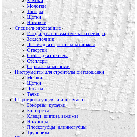
Киянки
Молотки
Топоры
Щетки
Ножовки
Специализированные
Гвозди для пневматического нейлера
Заклепочник
Лезвия для строительных ножей
Отвертки
Скобы для степлера
Степлеры
Строительные ножи
Инструменты для строительной площадки
Мешки
Щетки
Лопаты
Тачки
Шарнирно-губцевый инструмент
Бокорезы, кусачки
Болторезы
Клещи, щипцы, зажимы
Ножницы
Плоскогубцы, длинногубцы
Труборезы