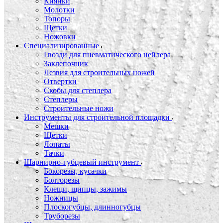
Киянки
Молотки
Топоры
Щетки
Ножовки
Специализированные
Гвозди для пневматического нейлера
Заклепочник
Лезвия для строительных ножей
Отвертки
Скобы для степлера
Степлеры
Строительные ножи
Инструменты для строительной площадки
Мешки
Щетки
Лопаты
Тачки
Шарнирно-губцевый инструмент
Бокорезы, кусачки
Болторезы
Клещи, щипцы, зажимы
Ножницы
Плоскогубцы, длинногубцы
Труборезы