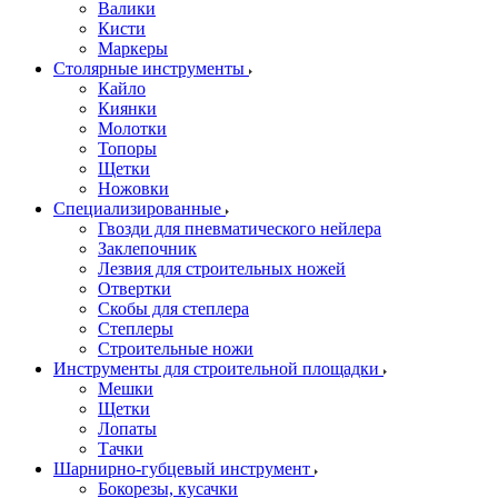
Валики
Кисти
Маркеры
Столярные инструменты
Кайло
Киянки
Молотки
Топоры
Щетки
Ножовки
Специализированные
Гвозди для пневматического нейлера
Заклепочник
Лезвия для строительных ножей
Отвертки
Скобы для степлера
Степлеры
Строительные ножи
Инструменты для строительной площадки
Мешки
Щетки
Лопаты
Тачки
Шарнирно-губцевый инструмент
Бокорезы, кусачки