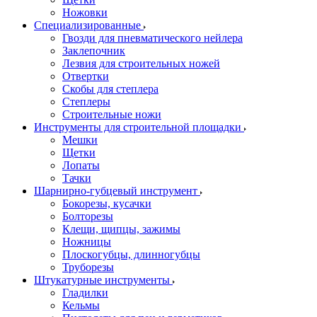
Ножовки
Специализированные
Гвозди для пневматического нейлера
Заклепочник
Лезвия для строительных ножей
Отвертки
Скобы для степлера
Степлеры
Строительные ножи
Инструменты для строительной площадки
Мешки
Щетки
Лопаты
Тачки
Шарнирно-губцевый инструмент
Бокорезы, кусачки
Болторезы
Клещи, щипцы, зажимы
Ножницы
Плоскогубцы, длинногубцы
Труборезы
Штукатурные инструменты
Гладилки
Кельмы