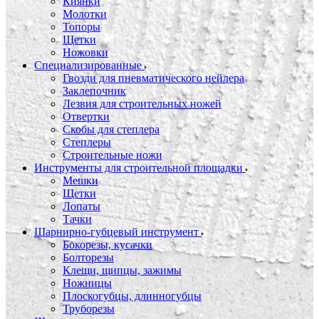
Киянки
Молотки
Топоры
Щетки
Ножовки
Специализированные
Гвозди для пневматического нейлера
Заклепочник
Лезвия для строительных ножей
Отвертки
Скобы для степлера
Степлеры
Строительные ножи
Инструменты для строительной площадки
Мешки
Щетки
Лопаты
Тачки
Шарнирно-губцевый инструмент
Бокорезы, кусачки
Болторезы
Клещи, щипцы, зажимы
Ножницы
Плоскогубцы, длинногубцы
Труборезы