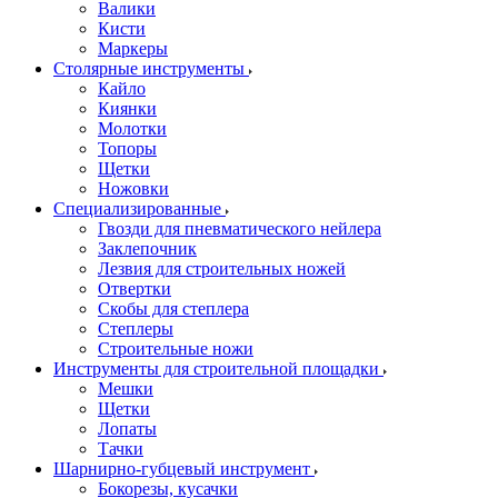
Валики
Кисти
Маркеры
Столярные инструменты
Кайло
Киянки
Молотки
Топоры
Щетки
Ножовки
Специализированные
Гвозди для пневматического нейлера
Заклепочник
Лезвия для строительных ножей
Отвертки
Скобы для степлера
Степлеры
Строительные ножи
Инструменты для строительной площадки
Мешки
Щетки
Лопаты
Тачки
Шарнирно-губцевый инструмент
Бокорезы, кусачки