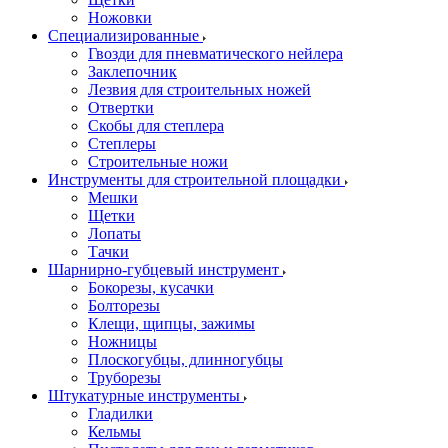
Ножовки
Специализированные
Гвозди для пневматического нейлера
Заклепочник
Лезвия для строительных ножей
Отвертки
Скобы для степлера
Степлеры
Строительные ножи
Инструменты для строительной площадки
Мешки
Щетки
Лопаты
Тачки
Шарнирно-губцевый инструмент
Бокорезы, кусачки
Болторезы
Клещи, щипцы, зажимы
Ножницы
Плоскогубцы, длинногубцы
Труборезы
Штукатурные инструменты
Гладилки
Кельмы