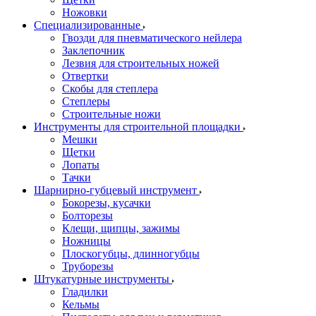
Ножовки
Специализированные
Гвозди для пневматического нейлера
Заклепочник
Лезвия для строительных ножей
Отвертки
Скобы для степлера
Степлеры
Строительные ножи
Инструменты для строительной площадки
Мешки
Щетки
Лопаты
Тачки
Шарнирно-губцевый инструмент
Бокорезы, кусачки
Болторезы
Клещи, щипцы, зажимы
Ножницы
Плоскогубцы, длинногубцы
Труборезы
Штукатурные инструменты
Гладилки
Кельмы