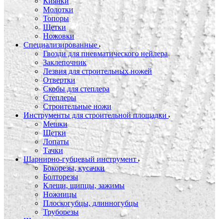
Киянки
Молотки
Топоры
Щетки
Ножовки
Специализированные
Гвозди для пневматического нейлера
Заклепочник
Лезвия для строительных ножей
Отвертки
Скобы для степлера
Степлеры
Строительные ножи
Инструменты для строительной площадки
Мешки
Щетки
Лопаты
Тачки
Шарнирно-губцевый инструмент
Бокорезы, кусачки
Болторезы
Клещи, щипцы, зажимы
Ножницы
Плоскогубцы, длинногубцы
Труборезы