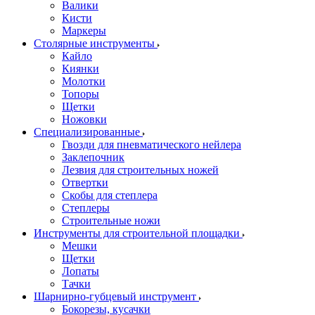
Валики
Кисти
Маркеры
Столярные инструменты
Кайло
Киянки
Молотки
Топоры
Щетки
Ножовки
Специализированные
Гвозди для пневматического нейлера
Заклепочник
Лезвия для строительных ножей
Отвертки
Скобы для степлера
Степлеры
Строительные ножи
Инструменты для строительной площадки
Мешки
Щетки
Лопаты
Тачки
Шарнирно-губцевый инструмент
Бокорезы, кусачки