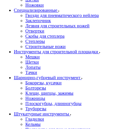
Ножовки
Специализированные
Гвозди для пневматического нейлера
Заклепочник
Лезвия для строительных ножей
Отвертки
Скобы для степлера
Степлеры
Строительные ножи
Инструменты для строительной площадки
Мешки
Щетки
Лопаты
Тачки
Шарнирно-губцевый инструмент
Бокорезы, кусачки
Болторезы
Клещи, щипцы, зажимы
Ножницы
Плоскогубцы, длинногубцы
Труборезы
Штукатурные инструменты
Гладилки
Кельмы