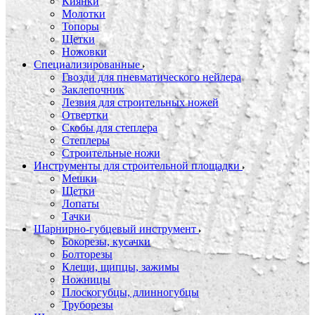
Киянки
Молотки
Топоры
Щетки
Ножовки
Специализированные
Гвозди для пневматического нейлера
Заклепочник
Лезвия для строительных ножей
Отвертки
Скобы для степлера
Степлеры
Строительные ножи
Инструменты для строительной площадки
Мешки
Щетки
Лопаты
Тачки
Шарнирно-губцевый инструмент
Бокорезы, кусачки
Болторезы
Клещи, щипцы, зажимы
Ножницы
Плоскогубцы, длинногубцы
Труборезы