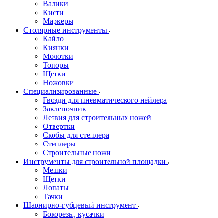
Валики
Кисти
Маркеры
Столярные инструменты
Кайло
Киянки
Молотки
Топоры
Щетки
Ножовки
Специализированные
Гвозди для пневматического нейлера
Заклепочник
Лезвия для строительных ножей
Отвертки
Скобы для степлера
Степлеры
Строительные ножи
Инструменты для строительной площадки
Мешки
Щетки
Лопаты
Тачки
Шарнирно-губцевый инструмент
Бокорезы, кусачки