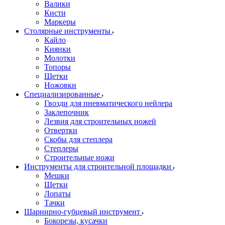
Валики
Кисти
Маркеры
Столярные инструменты
Кайло
Киянки
Молотки
Топоры
Щетки
Ножовки
Специализированные
Гвозди для пневматического нейлера
Заклепочник
Лезвия для строительных ножей
Отвертки
Скобы для степлера
Степлеры
Строительные ножи
Инструменты для строительной площадки
Мешки
Щетки
Лопаты
Тачки
Шарнирно-губцевый инструмент
Бокорезы, кусачки