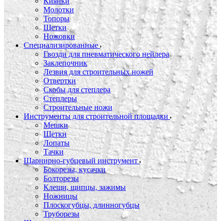
Киянки
Молотки
Топоры
Щетки
Ножовки
Специализированные
Гвозди для пневматического нейлера
Заклепочник
Лезвия для строительных ножей
Отвертки
Скобы для степлера
Степлеры
Строительные ножи
Инструменты для строительной площадки
Мешки
Щетки
Лопаты
Тачки
Шарнирно-губцевый инструмент
Бокорезы, кусачки
Болторезы
Клещи, щипцы, зажимы
Ножницы
Плоскогубцы, длинногубцы
Труборезы