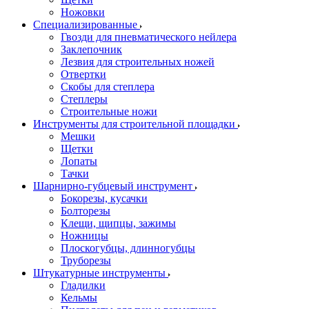
Ножовки
Специализированные
Гвозди для пневматического нейлера
Заклепочник
Лезвия для строительных ножей
Отвертки
Скобы для степлера
Степлеры
Строительные ножи
Инструменты для строительной площадки
Мешки
Щетки
Лопаты
Тачки
Шарнирно-губцевый инструмент
Бокорезы, кусачки
Болторезы
Клещи, щипцы, зажимы
Ножницы
Плоскогубцы, длинногубцы
Труборезы
Штукатурные инструменты
Гладилки
Кельмы