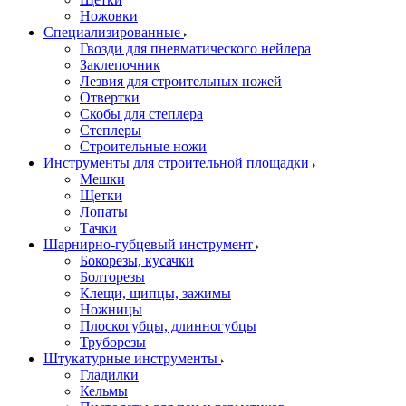
Ножовки
Специализированные
Гвозди для пневматического нейлера
Заклепочник
Лезвия для строительных ножей
Отвертки
Скобы для степлера
Степлеры
Строительные ножи
Инструменты для строительной площадки
Мешки
Щетки
Лопаты
Тачки
Шарнирно-губцевый инструмент
Бокорезы, кусачки
Болторезы
Клещи, щипцы, зажимы
Ножницы
Плоскогубцы, длинногубцы
Труборезы
Штукатурные инструменты
Гладилки
Кельмы