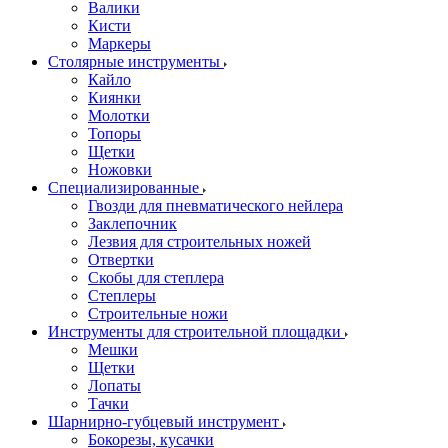
Валики
Кисти
Маркеры
Столярные инструменты
Кайло
Киянки
Молотки
Топоры
Щетки
Ножовки
Специализированные
Гвозди для пневматического нейлера
Заклепочник
Лезвия для строительных ножей
Отвертки
Скобы для степлера
Степлеры
Строительные ножи
Инструменты для строительной площадки
Мешки
Щетки
Лопаты
Тачки
Шарнирно-губцевый инструмент
Бокорезы, кусачки