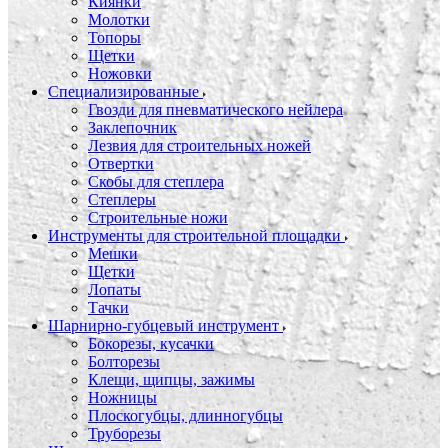
Киянки
Молотки
Топоры
Щетки
Ножовки
Специализированные
Гвозди для пневматического нейлера
Заклепочник
Лезвия для строительных ножей
Отвертки
Скобы для степлера
Степлеры
Строительные ножи
Инструменты для строительной площадки
Мешки
Щетки
Лопаты
Тачки
Шарнирно-губцевый инструмент
Бокорезы, кусачки
Болторезы
Клещи, щипцы, зажимы
Ножницы
Плоскогубцы, длинногубцы
Труборезы