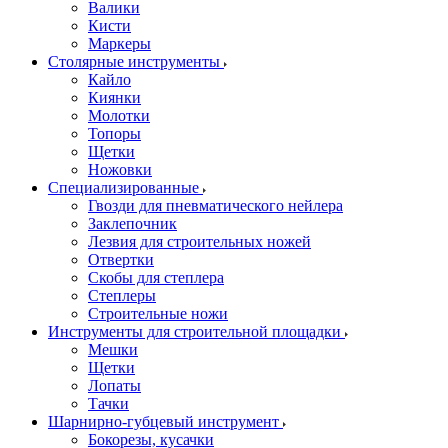
Валики
Кисти
Маркеры
Столярные инструменты
Кайло
Киянки
Молотки
Топоры
Щетки
Ножовки
Специализированные
Гвозди для пневматического нейлера
Заклепочник
Лезвия для строительных ножей
Отвертки
Скобы для степлера
Степлеры
Строительные ножи
Инструменты для строительной площадки
Мешки
Щетки
Лопаты
Тачки
Шарнирно-губцевый инструмент
Бокорезы, кусачки