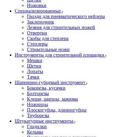
Ножовки
Специализированные
Гвозди для пневматического нейлера
Заклепочник
Лезвия для строительных ножей
Отвертки
Скобы для степлера
Степлеры
Строительные ножи
Инструменты для строительной площадки
Мешки
Щетки
Лопаты
Тачки
Шарнирно-губцевый инструмент
Бокорезы, кусачки
Болторезы
Клещи, щипцы, зажимы
Ножницы
Плоскогубцы, длинногубцы
Труборезы
Штукатурные инструменты
Гладилки
Кельмы