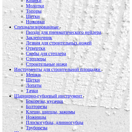
Киянки
Молотки
Топоры
Щетки
Ножовки
Специализированные
Гвозди для пневматического нейлера
Заклепочник
Лезвия для строительных ножей
Отвертки
Скобы для степлера
Степлеры
Строительные ножи
Инструменты для строительной площадки
Мешки
Щетки
Лопаты
Тачки
Шарнирно-губцевый инструмент
Бокорезы, кусачки
Болторезы
Клещи, щипцы, зажимы
Ножницы
Плоскогубцы, длинногубцы
Труборезы