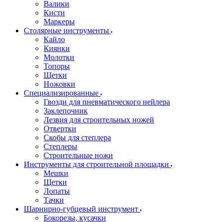
Валики
Кисти
Маркеры
Столярные инструменты
Кайло
Киянки
Молотки
Топоры
Щетки
Ножовки
Специализированные
Гвозди для пневматического нейлера
Заклепочник
Лезвия для строительных ножей
Отвертки
Скобы для степлера
Степлеры
Строительные ножи
Инструменты для строительной площадки
Мешки
Щетки
Лопаты
Тачки
Шарнирно-губцевый инструмент
Бокорезы, кусачки