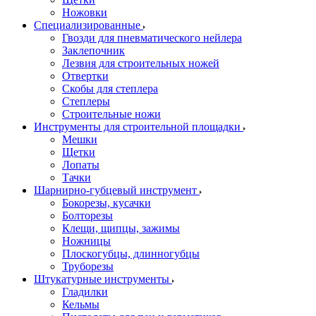
Ножовки
Специализированные
Гвозди для пневматического нейлера
Заклепочник
Лезвия для строительных ножей
Отвертки
Скобы для степлера
Степлеры
Строительные ножи
Инструменты для строительной площадки
Мешки
Щетки
Лопаты
Тачки
Шарнирно-губцевый инструмент
Бокорезы, кусачки
Болторезы
Клещи, щипцы, зажимы
Ножницы
Плоскогубцы, длинногубцы
Труборезы
Штукатурные инструменты
Гладилки
Кельмы