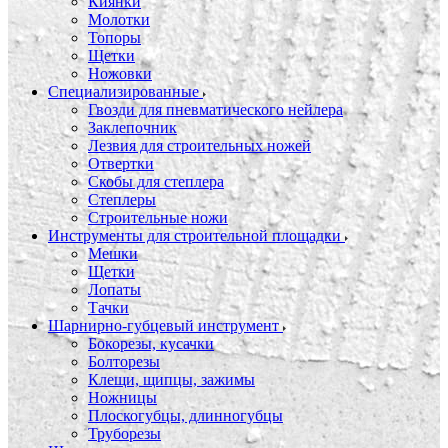
Киянки
Молотки
Топоры
Щетки
Ножовки
Специализированные
Гвозди для пневматического нейлера
Заклепочник
Лезвия для строительных ножей
Отвертки
Скобы для степлера
Степлеры
Строительные ножи
Инструменты для строительной площадки
Мешки
Щетки
Лопаты
Тачки
Шарнирно-губцевый инструмент
Бокорезы, кусачки
Болторезы
Клещи, щипцы, зажимы
Ножницы
Плоскогубцы, длинногубцы
Труборезы