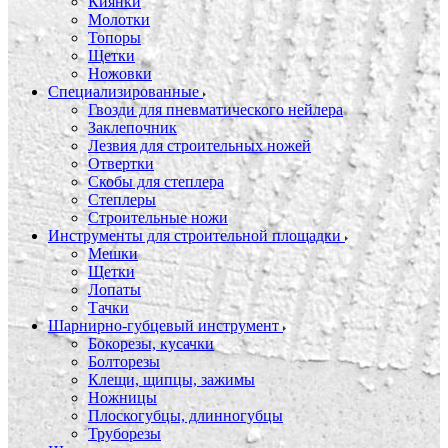
Киянки
Молотки
Топоры
Щетки
Ножовки
Специализированные
Гвозди для пневматического нейлера
Заклепочник
Лезвия для строительных ножей
Отвертки
Скобы для степлера
Степлеры
Строительные ножи
Инструменты для строительной площадки
Мешки
Щетки
Лопаты
Тачки
Шарнирно-губцевый инструмент
Бокорезы, кусачки
Болторезы
Клещи, щипцы, зажимы
Ножницы
Плоскогубцы, длинногубцы
Труборезы