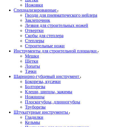
Ножовки
Специализированные
Гвозди для пневматического нейлера
Заклепочник
Лезвия для строительных ножей
Отвертки
Скобы для степлера
Степлеры
Строительные ножи
Инструменты для строительной площадки
Мешки
Щетки
Лопаты
Тачки
Шарнирно-губцевый инструмент
Бокорезы, кусачки
Болторезы
Клещи, щипцы, зажимы
Ножницы
Плоскогубцы, длинногубцы
Труборезы
Штукатурные инструменты
Гладилки
Кельмы