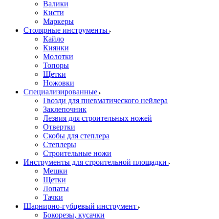
Валики
Кисти
Маркеры
Столярные инструменты
Кайло
Киянки
Молотки
Топоры
Щетки
Ножовки
Специализированные
Гвозди для пневматического нейлера
Заклепочник
Лезвия для строительных ножей
Отвертки
Скобы для степлера
Степлеры
Строительные ножи
Инструменты для строительной площадки
Мешки
Щетки
Лопаты
Тачки
Шарнирно-губцевый инструмент
Бокорезы, кусачки