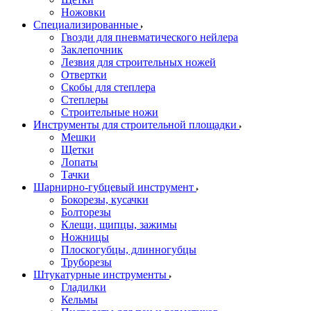
Ножовки
Специализированные
Гвозди для пневматического нейлера
Заклепочник
Лезвия для строительных ножей
Отвертки
Скобы для степлера
Степлеры
Строительные ножи
Инструменты для строительной площадки
Мешки
Щетки
Лопаты
Тачки
Шарнирно-губцевый инструмент
Бокорезы, кусачки
Болторезы
Клещи, щипцы, зажимы
Ножницы
Плоскогубцы, длинногубцы
Труборезы
Штукатурные инструменты
Гладилки
Кельмы