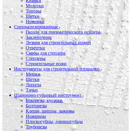
Киянки
Молотки
Топоры
Щетки
Ножовки
Специализированные
Гвозди для пневматического нейлера
Заклепочник
Лезвия для строительных ножей
Отвертки
Скобы для степлера
Степлеры
Строительные ножи
Инструменты для строительной площадки
Мешки
Щетки
Лопаты
Тачки
Шарнирно-губцевый инструмент
Бокорезы, кусачки
Болторезы
Клещи, щипцы, зажимы
Ножницы
Плоскогубцы, длинногубцы
Труборезы