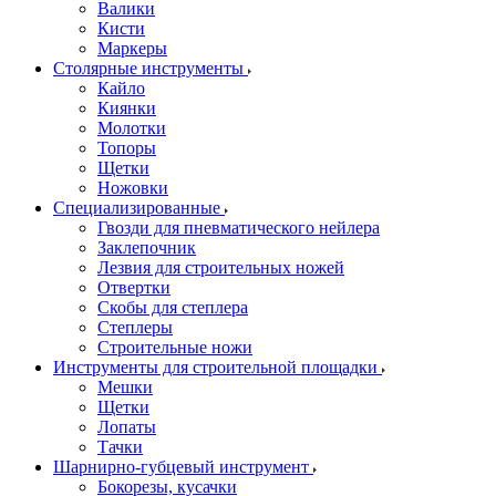
Валики
Кисти
Маркеры
Столярные инструменты
Кайло
Киянки
Молотки
Топоры
Щетки
Ножовки
Специализированные
Гвозди для пневматического нейлера
Заклепочник
Лезвия для строительных ножей
Отвертки
Скобы для степлера
Степлеры
Строительные ножи
Инструменты для строительной площадки
Мешки
Щетки
Лопаты
Тачки
Шарнирно-губцевый инструмент
Бокорезы, кусачки