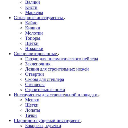
Валики
Кисти
Маркеры
Столярные инструменты
Кайло
Киянки
Молотки
Топоры
Щетки
Ножовки
Специализированные
Гвозди для пневматического нейлера
Заклепочник
Лезвия для строительных ножей
Отвертки
Скобы для степлера
Степлеры
Строительные ножи
Инструменты для строительной площадки
Мешки
Щетки
Лопаты
Тачки
Шарнирно-губцевый инструмент
Бокорезы, кусачки