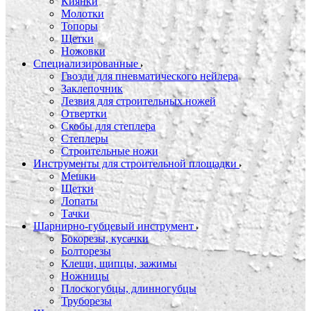
Киянки
Молотки
Топоры
Щетки
Ножовки
Специализированные
Гвозди для пневматического нейлера
Заклепочник
Лезвия для строительных ножей
Отвертки
Скобы для степлера
Степлеры
Строительные ножи
Инструменты для строительной площадки
Мешки
Щетки
Лопаты
Тачки
Шарнирно-губцевый инструмент
Бокорезы, кусачки
Болторезы
Клещи, щипцы, зажимы
Ножницы
Плоскогубцы, длинногубцы
Труборезы