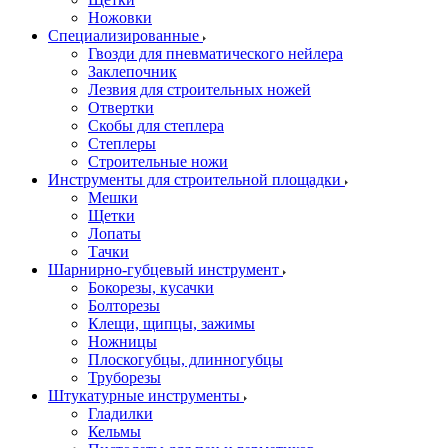
Ножовки
Специализированные
Гвозди для пневматического нейлера
Заклепочник
Лезвия для строительных ножей
Отвертки
Скобы для степлера
Степлеры
Строительные ножи
Инструменты для строительной площадки
Мешки
Щетки
Лопаты
Тачки
Шарнирно-губцевый инструмент
Бокорезы, кусачки
Болторезы
Клещи, щипцы, зажимы
Ножницы
Плоскогубцы, длинногубцы
Труборезы
Штукатурные инструменты
Гладилки
Кельмы