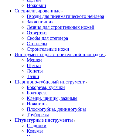
Ножовки
Специализированные
Гвозди для пневматического нейлера
Заклепочник
Лезвия для строительных ножей
Отвертки
Скобы для степлера
Степлеры
Строительные ножи
Инструменты для строительной площадки
Мешки
Щетки
Лопаты
Тачки
Шарнирно-губцевый инструмент
Бокорезы, кусачки
Болторезы
Клещи, щипцы, зажимы
Ножницы
Плоскогубцы, длинногубцы
Труборезы
Штукатурные инструменты
Гладилки
Кельмы