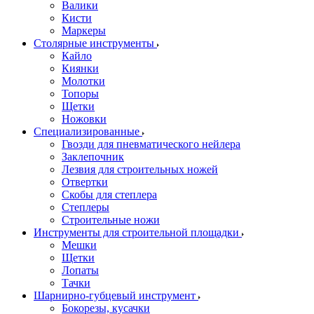
Валики
Кисти
Маркеры
Столярные инструменты
Кайло
Киянки
Молотки
Топоры
Щетки
Ножовки
Специализированные
Гвозди для пневматического нейлера
Заклепочник
Лезвия для строительных ножей
Отвертки
Скобы для степлера
Степлеры
Строительные ножи
Инструменты для строительной площадки
Мешки
Щетки
Лопаты
Тачки
Шарнирно-губцевый инструмент
Бокорезы, кусачки