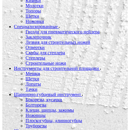
Киянки
Молотки
Топоры
Щетки
Ножовки
Специализированные
Гвозди для пневматического нейлера
Заклепочник
Лезвия для строительных ножей
Отвертки
Скобы для степлера
Степлеры
Строительные ножи
Инструменты для строительной площадки
Мешки
Щетки
Лопаты
Тачки
Шарнирно-губцевый инструмент
Бокорезы, кусачки
Болторезы
Клещи, щипцы, зажимы
Ножницы
Плоскогубцы, длинногубцы
Труборезы