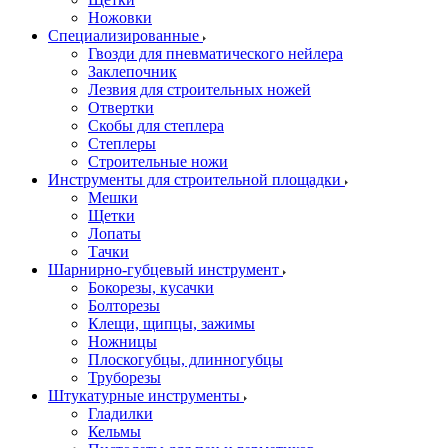
Ножовки
Специализированные
Гвозди для пневматического нейлера
Заклепочник
Лезвия для строительных ножей
Отвертки
Скобы для степлера
Степлеры
Строительные ножи
Инструменты для строительной площадки
Мешки
Щетки
Лопаты
Тачки
Шарнирно-губцевый инструмент
Бокорезы, кусачки
Болторезы
Клещи, щипцы, зажимы
Ножницы
Плоскогубцы, длинногубцы
Труборезы
Штукатурные инструменты
Гладилки
Кельмы