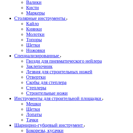
Валики
Кисти
Маркеры
Столярные инструменты
Кайло
Киянки
Молотки
Топоры
Щетки
Ножовки
Специализированные
Гвозди для пневматического нейлера
Заклепочник
Лезвия для строительных ножей
Отвертки
Скобы для степлера
Степлеры
Строительные ножи
Инструменты для строительной площадки
Мешки
Щетки
Лопаты
Тачки
Шарнирно-губцевый инструмент
Бокорезы, кусачки