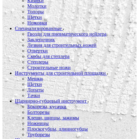
Киянки
Молотки
Топоры
Щетки
Ножовки
Специализированные
Гвозди для пневматического нейлера
Заклепочник
Лезвия для строительных ножей
Отвертки
Скобы для степлера
Степлеры
Строительные ножи
Инструменты для строительной площадки
Мешки
Щетки
Лопаты
Тачки
Шарнирно-губцевый инструмент
Бокорезы, кусачки
Болторезы
Клещи, щипцы, зажимы
Ножницы
Плоскогубцы, длинногубцы
Труборезы