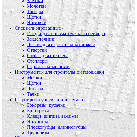
Киянки
Молотки
Топоры
Щетки
Ножовки
Специализированные
Гвозди для пневматического нейлера
Заклепочник
Лезвия для строительных ножей
Отвертки
Скобы для степлера
Степлеры
Строительные ножи
Инструменты для строительной площадки
Мешки
Щетки
Лопаты
Тачки
Шарнирно-губцевый инструмент
Бокорезы, кусачки
Болторезы
Клещи, щипцы, зажимы
Ножницы
Плоскогубцы, длинногубцы
Труборезы