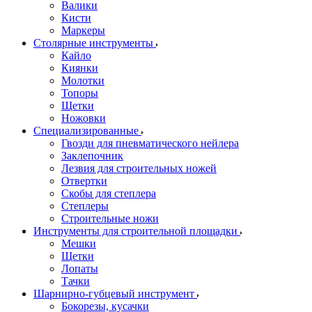
Валики
Кисти
Маркеры
Столярные инструменты
Кайло
Киянки
Молотки
Топоры
Щетки
Ножовки
Специализированные
Гвозди для пневматического нейлера
Заклепочник
Лезвия для строительных ножей
Отвертки
Скобы для степлера
Степлеры
Строительные ножи
Инструменты для строительной площадки
Мешки
Щетки
Лопаты
Тачки
Шарнирно-губцевый инструмент
Бокорезы, кусачки