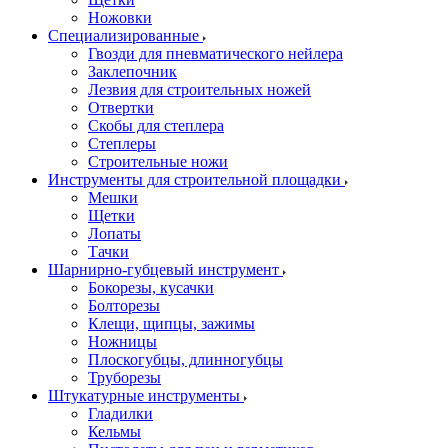
Ножовки
Специализированные
Гвозди для пневматического нейлера
Заклепочник
Лезвия для строительных ножей
Отвертки
Скобы для степлера
Степлеры
Строительные ножи
Инструменты для строительной площадки
Мешки
Щетки
Лопаты
Тачки
Шарнирно-губцевый инструмент
Бокорезы, кусачки
Болторезы
Клещи, щипцы, зажимы
Ножницы
Плоскогубцы, длинногубцы
Труборезы
Штукатурные инструменты
Гладилки
Кельмы