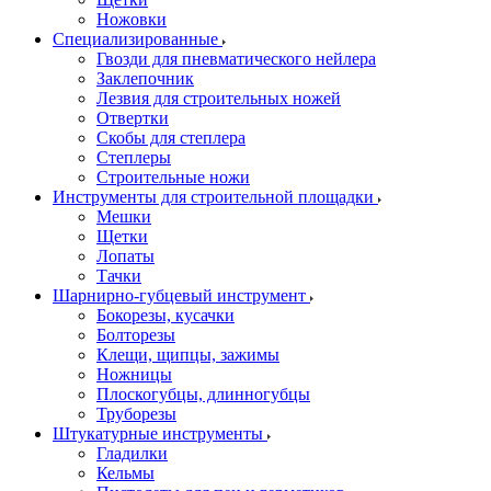
Ножовки
Специализированные
Гвозди для пневматического нейлера
Заклепочник
Лезвия для строительных ножей
Отвертки
Скобы для степлера
Степлеры
Строительные ножи
Инструменты для строительной площадки
Мешки
Щетки
Лопаты
Тачки
Шарнирно-губцевый инструмент
Бокорезы, кусачки
Болторезы
Клещи, щипцы, зажимы
Ножницы
Плоскогубцы, длинногубцы
Труборезы
Штукатурные инструменты
Гладилки
Кельмы