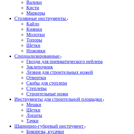
Валики
Кисти
Маркеры
Столярные инструменты
Кайло
Киянки
Молотки
Топоры
Щетки
Ножовки
Специализированные
Гвозди для пневматического нейлера
Заклепочник
Лезвия для строительных ножей
Отвертки
Скобы для степлера
Степлеры
Строительные ножи
Инструменты для строительной площадки
Мешки
Щетки
Лопаты
Тачки
Шарнирно-губцевый инструмент
Бокорезы, кусачки