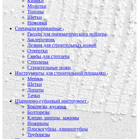
Киянки
Молотки
Топоры
Щетки
Ножовки
Специализированные
Гвозди для пневматического нейлера
Заклепочник
Лезвия для строительных ножей
Отвертки
Скобы для степлера
Степлеры
Строительные ножи
Инструменты для строительной площадки
Мешки
Щетки
Лопаты
Тачки
Шарнирно-губцевый инструмент
Бокорезы, кусачки
Болторезы
Клещи, щипцы, зажимы
Ножницы
Плоскогубцы, длинногубцы
Труборезы